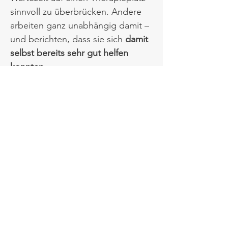
sinnvoll zu überbrücken. Andere
arbeiten ganz unabhängig damit –
und berichten, dass sie sich
damit
selbst bereits sehr gut helfen
konnten
.​
Wenn du bereit bist, dich deinen
Ängsten zuzuwenden – ob mit mir
gemeinsam oder erst einmal für
dich allein
–du bist auf dem richtigen Weg.​
"Erste-Hilfe bei Angst"