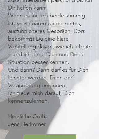
Zusammenarbeit passt und ob ich
Dir helfen kann.
Wenn es für uns beide stimmig
ist, vereinbaren wir ein erstes,
ausführlicheres Gespräch. Dort
bekommst Du eine klare
Vorstellung davon, wie ich arbeite
– und ich lerne Dich und Deine
Situation besser kennen.
Und dann? Dann darf es für Dich
leichter werden. Dann darf
Veränderung beginnen.
Ich freue mich darauf, Dich
kennenzulernen.
Herzliche Grüße
Jens Herkomer