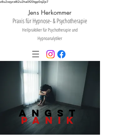
v8u2xqycsl62u2ha0f20tgp0xj2jx7
Jens Herkommer
Praxis für Hyp
nose- &
Psychotherapie
Heilpraktiker für Psychotherapie und
Hypnoanalytiker
Angst
panik