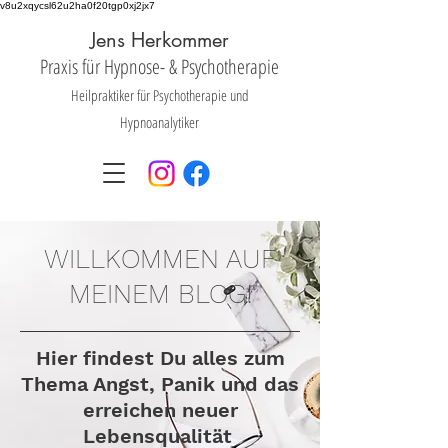
v8u2xqycsl62u2ha0f20tgp0xj2jx7
Jens Herkommer
Praxis für Hyp
nose- &
Psychotherapie
Heilpraktiker für Psychotherapie und
Hypnoanalytiker
WILLKOMMEN AUF
MEINEM BLOG!
Hier findest Du alles zum
Thema Angst, Panik und das
erreichen neuer
Lebensqualität