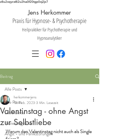
v8u2xqycsl62u2ha0f20tgp0xj2jx7
Jens Herkommer
Praxis für Hyp
nose- &
Psychotherapie
Heilpraktiker für Psychotherapie und
Hypnoanalytiker
Beitrag
Alle Posts
herkommerjens
Alle Posts
13. Feb. 2023
3 Min. Lesezeit
Valentinstag - ohne Angst
Lebenskrise
zur Selbstliebe
Beziehungskrise
Warum den Valentinstag nicht auch als Single 
Angst - und Panikstörungen
feiern?