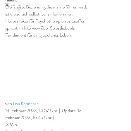
Blickwinkel
Die längste Beziehung, die man je führen wird, 
ist die zu sich selbst: Jens Herkommer, 
Heilpraktiker für Psychotherapie aus Lauffen, 
spricht im Interview über Selbstliebe als 
Fundament für ein glückliches Leben.
von 
Lisa Könnecke
13. Februar 2023, 14:57 Uhr  |  Update: 13. 
Februar 2023, 16:45 Uhr  |  
 3 Min